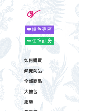
❤️傾色專區
🛏️住宿訂房
如何購買
熱賣商品
全部商品
大禮包
服裝