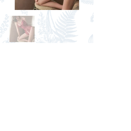
#A7
情趣性感蕾絲開動連體衣 (黑、
紅、白)
售價
NT$ 390
單一尺寸
性感透視蕾絲
繞脖加上美背設計
326桃園市楊梅區新農街245巷17號