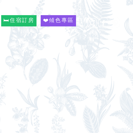
🛏️住宿訂房
❤️傾色專區