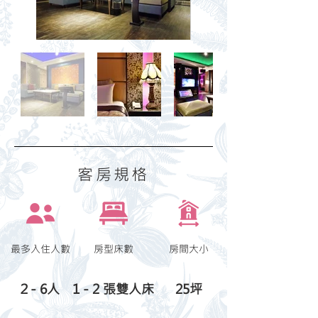
​客房規格
最多入住人數
房型床數
​房間大小
２- 6人
1 - 2 張雙人床
25坪