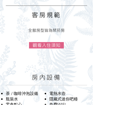
​客房規範
全館房型皆為禁菸房
觀看入住須知
房內設備
茶 / 咖啡沖泡設備
電熱水壺
​瓶裝水
​隱藏式迷你吧檯
零食點心
​免費WIFI
43吋LED電視
​電話
空調 / 冷氣
​冰箱
​衣櫃
​室內用拖鞋