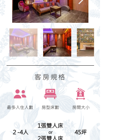
​客房規格
最多入住人數
房型床數
​房間大小
1張雙人床
２-4人
45坪
or
​2張雙人床