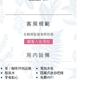
​客房規範
全館房型皆為禁菸房
觀看入住須知
房內設備
茶 / 咖啡沖泡設備
電熱水壺
​瓶裝水
​隱藏式迷你吧檯
零食點心
​免費WIFI
43吋LED電視
​電話
空調 / 冷氣
​冰箱
​衣櫃
​室內用拖鞋
毛巾
VOD隨選電影
​牙刷 / 牙膏​
雙人浴缸