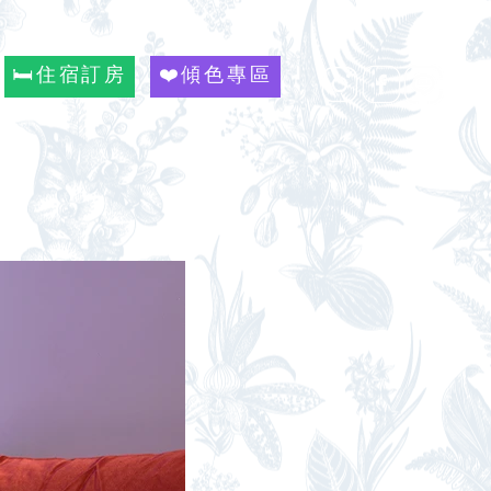
🛏️住宿訂房
❤️傾色專區