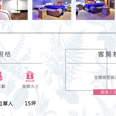
規格
​客房
全館房型皆
床數
​房間大小
觀看入
15坪
 1單人