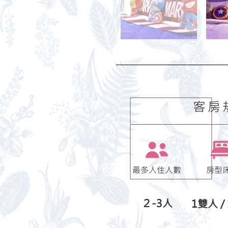
​客房
最多入住人數
房型
２-3人
1雙人 /