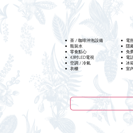
茶 / 咖啡沖泡設備
電
​瓶裝水
​
零食點心
​免
43吋LED電視
​電
空調 / 冷氣
​冰
​衣櫃
​室