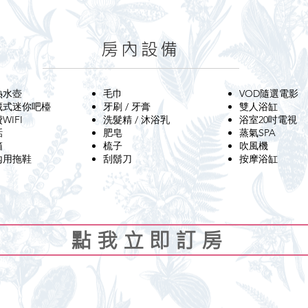
房內設備
熱水壺
毛巾
VOD隨選電影
隱藏式迷你吧檯
​牙刷 / 牙膏​
雙人浴缸
費WIFI
​洗髮精 / 沐浴乳
浴室20吋電視
話
​肥皂
蒸氣SPA
箱
梳子
吹風機​
內用拖鞋
​刮鬍刀
​按摩浴缸
點 我 立 即 訂 房