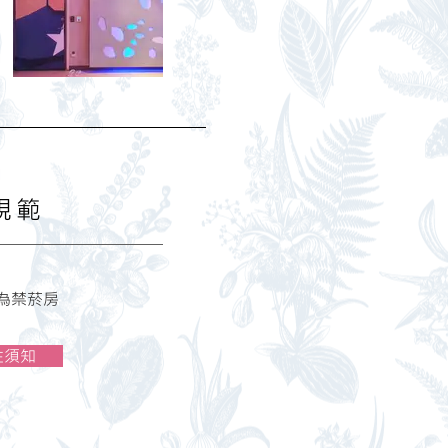
規範
為禁菸房
住須知