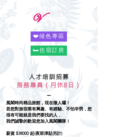
❤️傾色專區
🛏️住宿訂房
人才培訓招募
房務專員（月休8日）
風閣時尚精品旅館，現在徵人囉！
若您對旅宿業有興趣、有經驗、不怕辛勞，您
很有可能就是我們要找的人，
我們誠摯的歡迎您加入風閣團隊！
薪資 $38000 起(夜班津貼另計)