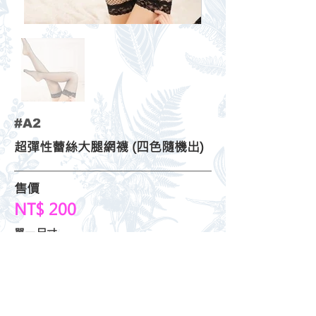
#A2
超彈性蕾絲大腿網襪 (四色隨機出)
售價
NT$ 200
單一尺寸
蕾絲性感誘惑