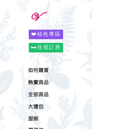
❤️傾色專區
🛏️住宿訂房
如何購買
熱賣商品
全部商品
大禮包
服裝