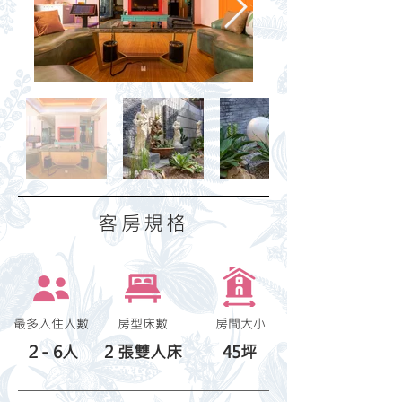
​客房規格
最多入住人數
房型床數
​房間大小
２- 6人
2 張雙人床
45坪