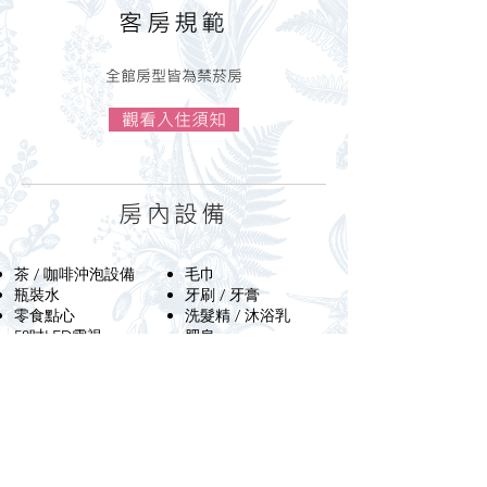
​客房規範
全館房型皆為禁菸房
觀看入住須知
房內設備
茶 / 咖啡沖泡設備
毛巾
​瓶裝水
​牙刷 / 牙膏​
零食點心
​洗髮精 / 沐浴乳
58吋LED電視
​肥皂
空調 / 冷氣
梳子
​衣櫃
​刮鬍刀
電熱水壺
VOD隨選電影
​隱藏式迷你吧檯
雙人浴缸
​免費WIFI
浴室20吋電視
​電話
蒸氣SPA