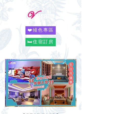
❤️傾色專區
🛏️住宿訂房