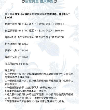
😍
寵愛壽星 優惠專案
😍
當月壽星
享週日至週四
全房型住宿原價
半價優惠，休息折NT
$300🎉
精緻主題房 NT $1490 週五 NT $1980 休息NT $580/3H
樂活豪華房 NT $1890 週五 NT $2280 休息NT $680/3H
尊爵VIP房 NT $1990 週五 NT $2480 休息NT $780/3H
戶外泳池房 NT $2490
豪華KTV房 NT $2090
尊爵KTV房 NT $2240
訂房熱線
03 478 8686
注意事項：
1.本優惠限生日當月於楊梅風閣時尚精品旅館消費使用，住宿需
有當月壽星之身份證件。
2.本優惠限使用一次，須於進房結帳時出示優惠畫面，供櫃台人
員操作使用。
3.本優惠開放分享，請點擊下方 (分享給好友)!!!
4.本優惠與其他優惠方案不得合併使用。
5.週六及特殊節日以外時段皆可使用，特殊節日定義請詢問櫃檯
人員，週五恕不提供KTV、泳池房型之優惠預訂。
6.優惠使用方式未盡事宜,公司保留修改使用方式之權益。