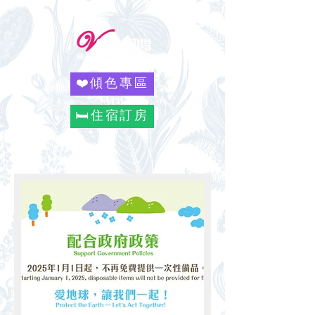
❤️傾色專區
🛏️住宿訂房