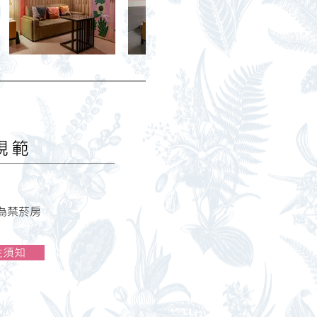
規範
為禁菸房
住須知