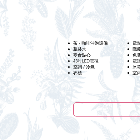
茶 / 咖啡沖泡設備
電
​瓶裝水
​
零食點心
​免
43吋LED電視
​電
空調 / 冷氣
​冰
​衣櫃
​室