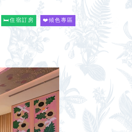
🛏️住宿訂房
❤️傾色專區