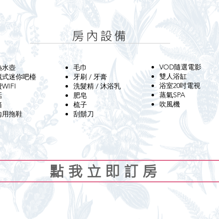
房內設備
VOD隨選電影
熱水壺
毛巾
雙人浴缸
隱藏式迷你吧檯
​牙刷 / 牙膏​
浴室20吋電視
費WIFI
​洗髮精 / 沐浴乳
蒸氣SPA
話
​肥皂
吹風機​
箱
梳子
內用拖鞋
​刮鬍刀
點 我 立 即 訂 房