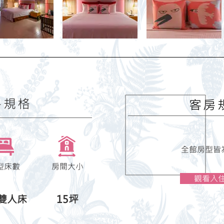
房規格
​客房
全館房型皆
型床數
​房間大小
觀看入
雙人床
15坪