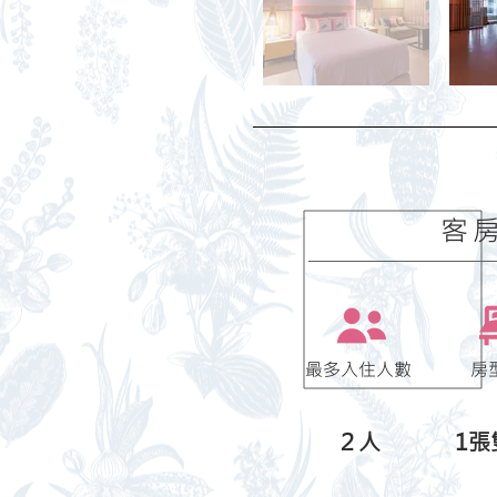
​客
最多入住人數
房
２人
1張