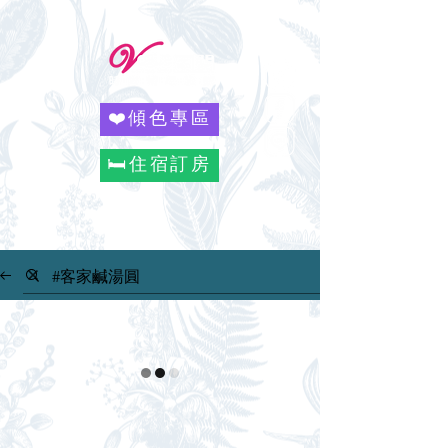
❤️傾色專區
🛏️住宿訂房