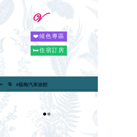
❤️傾色專區
🛏️住宿訂房