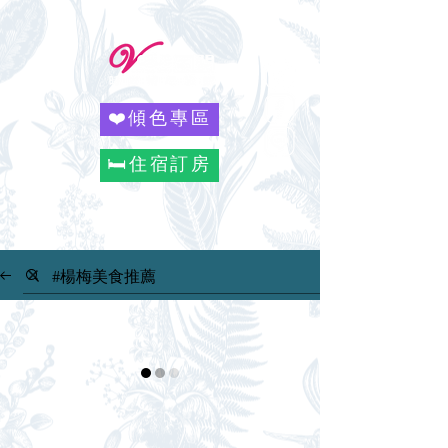
❤️傾色專區
🛏️住宿訂房