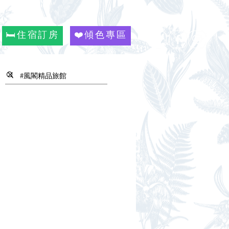
🛏️住宿訂房
❤️傾色專區