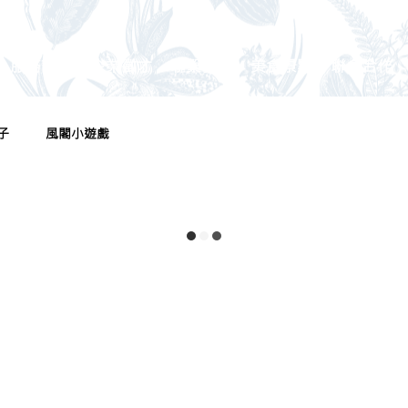
服務設施
企業徵才
聯繫我們
美食景點
聯名合作
子
風閣小遊戲