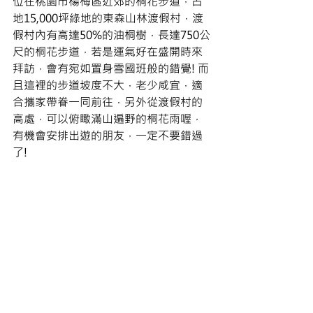
位在桃園市楊梅區近郊的桐花步道，占
地15,000坪綠地的東森山林渡假村，渡
假村內有高達50%的油桐樹，長達750公
尺的桐花步道，若是運氣好在盛開時來
拜訪，會有宛如置身雪國班般的錯覺! 而
且這裡的步道坡度不大，老少咸宜，適
合攜家帶眷一同前往，另外從渡假村的
高處，可以俯瞰滿山遍野的桐花雨喔，
有機會安排出遊的朋友，一定不要錯過
了!