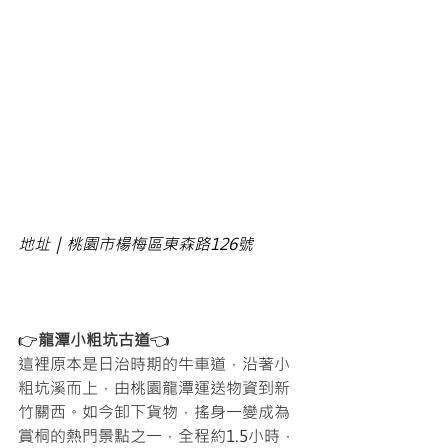
地址｜桃園市楊梅區東森路126號 
👉
龍潭小粗坑古道
👈
這裡原本是日治時期的牛車道，沿著小
粗坑溪而上，由桃園龍潭運送物資到新
竹關西。如今卸下貨物，搖身一變成為
賞桐的熱門景點之一，全程約1.5小時，