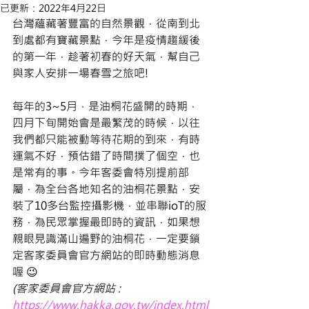
已更新：
2022年4月22日
台灣蘊藏著豐富的自然景觀，從南到北
到處都有寶藏景點，今年是疫情趨緩後
的第一年，趁著初春的好天氣，幫自己
與家人安排一場春雪之旅吧!
每年的3~5月，是油桐花盛開的時期，
四月下旬開始會是最繁茂的時候，以往
我們都只能被動等待花期的到來，有時
運氣不好，預估錯了時間撲了個空，也
是常有的事。今年客委會特別提前部
屬，為全台各地知名的油桐花景點，安
裝了10多台監控攝影機，並串聯ioT的服
務，為民眾掌握最即時的資訊，如果想
親眼見識滿山遍野的油桐花，一定要鎖
定客家委員會官方網站的即時動態消息
喔 😉
(客家委員會官方網站 : 
https://www.hakka.gov.tw/index.html