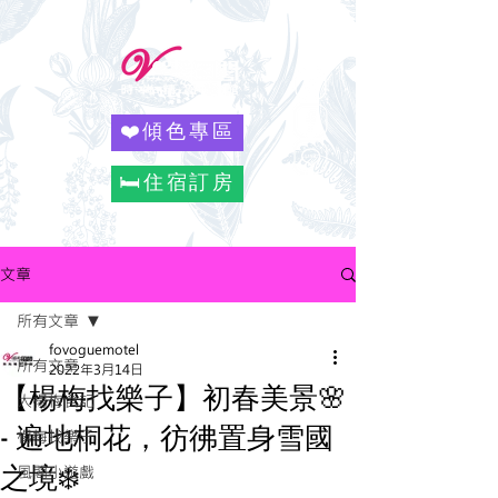
❤️傾色專區
🛏️住宿訂房
文章
所有文章
fovoguemotel
所有文章
2022年3月14日
【楊梅找樂子】初春美景🌸
大楊梅食記
- 遍地桐花，彷彿置身雪國
楊梅找樂子
之境❄️
風閣小遊戲