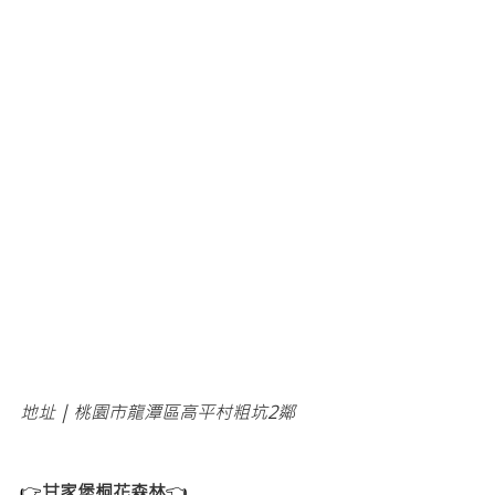
地址｜桃園市龍潭區高平村粗坑2鄰 
👉
甘家堡桐花森林
👈