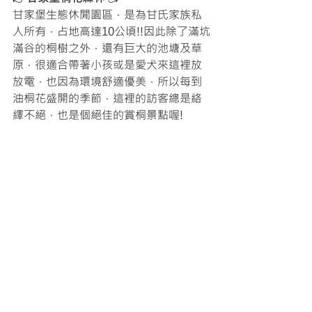
甘家堡生態休閒園區，是為甘氏家族私
人所有，占地高達10公頃!!因此除了滿坑
滿谷的桐樹之外，還有巨大的池塘及草
原，很適合帶著小孩或是愛犬來這裡放
放電，也因為環境舒適優美，所以每到
油桐花盛開的季節，這裡的訪客總是絡
繹不絕，也是個絕佳的賞桐景點喔!