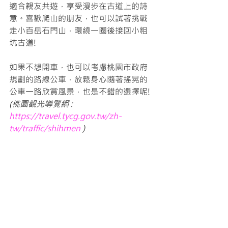
適合親友共遊，享受漫步在古道上的詩
意。喜歡爬山的朋友，也可以試著挑戰
走小百岳石門山，環繞一圈後接回小粗
坑古道!
如果不想開車，也可以考慮桃園市政府
規劃的路線公車，放鬆身心隨著搖晃的
公車一路欣賞風景，也是不錯的選擇呢!
(桃園觀光導覽網 : 
https://travel.tycg.gov.tw/zh-
tw/traffic/shihmen
 ) 