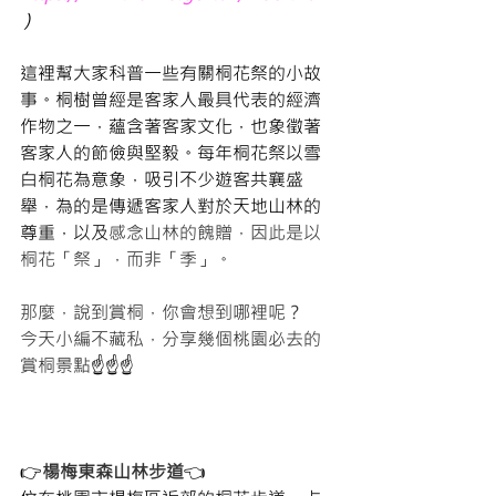
 )
這裡幫大家科普一些有關桐花祭的小故
事。桐樹曾經是客家人最具代表的經濟
作物之一，蘊含著客家文化，也象徵著
客家人的節儉與堅毅。每年桐花祭以雪
白桐花為意象，吸引不少遊客共襄盛
舉，為的是傳遞客家人對於天地山林的
尊重，以及
感念山林的餽贈，因此是以
桐花「祭」，而非「季」。
那麼，說到賞桐，你會想到哪裡呢？
今天小編不藏私，分享幾個桃園必去的
賞桐景點
☝️☝️☝️
👉
楊梅東森山林步道
👈