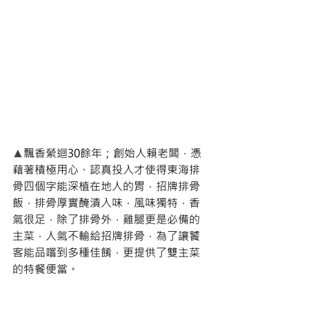
▲
飄香縈迴30餘年；創始人賴老闆，憑
藉著積極用心、認真投入才使得東海排
骨四個字能深植在地人的胃，招牌排骨
飯，排骨厚實醃漬入味，風味獨特，香
氣很足，除了排骨外，雞腿更是必備的
主菜，人氣不輸給招牌排骨，為了讓饕
客能品嚐到多種佳餚，更提供了雙主菜
的特餐便當。