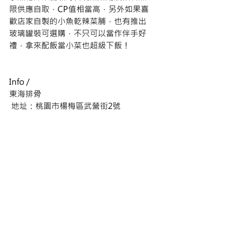
限供應自取，CP值相當高，另外如果喜
歡店家自製的小魚乾辣菜脯，也有推出
玻璃罐裝可選購，不只可以當作伴手好
禮，拿來配飯當小菜也超級下飯！
Info /
東海排骨
 地址：桃園市楊梅區武營街2號
 電話：(03)475－2456
 營業時間：10:00－20:00(週二公休)
服務費：無
#楊梅汽旅qk
#風閣精品旅館
#楊梅
住宿泡澡
#楊梅親子住宿推薦
#楊梅
親子房
#楊梅親子泳池住宿
#楊梅親子住宿