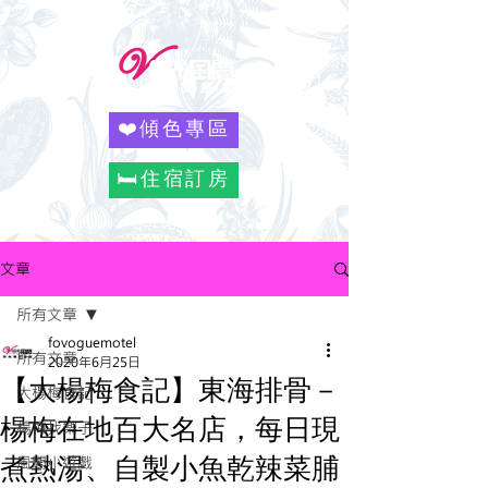
❤️傾色專區
🛏️住宿訂房
文章
所有文章
fovoguemotel
所有文章
2020年6月25日
【大楊梅食記】東海排骨－
大楊梅食記
楊梅在地百大名店，每日現
楊梅找樂子
煮熱湯、自製小魚乾辣菜脯
風閣小遊戲