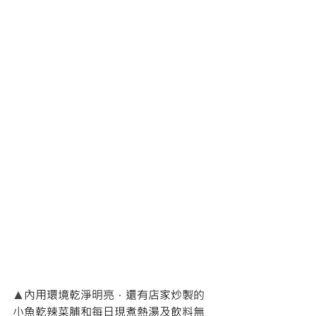
▲
內用環境乾淨明亮，還有店家炒製的
小魚乾辣菜脯和每日現煮熱湯及飲料無