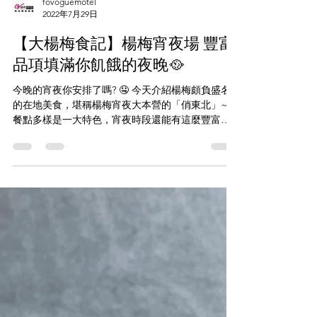
fovoguemotel
2022年7月29日
【大楊梅食記】楊梅宵夜場 豐富
品項填滿你飢餓的夜晚🥘
今晚的宵夜你安排了嗎? 🤤 今天介紹楊梅頗負盛名
的在地美食，堪稱楊梅宵夜大本營的「俏東北」~🥇
餐點多樣是一大特色，宵夜時段還能有這麼豐富的
選擇，真是感恩的心~ 在這裡臭豆腐是必點👍，金
黃酥脆的外皮卻有個柔軟的心，中心戳個洞淋上帶
甜的台式醬汁，絕配!!! ❤️...