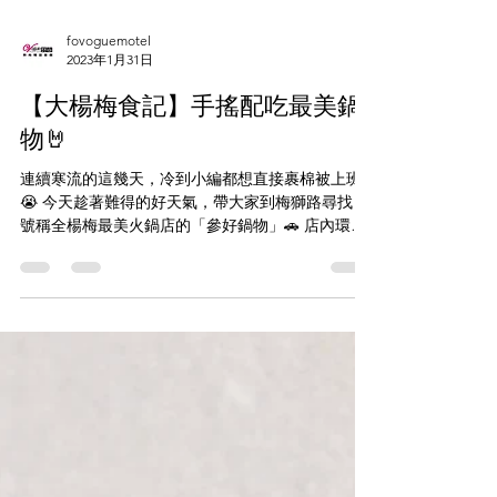
fovoguemotel
2023年1月31日
【大楊梅食記】手搖配吃最美鍋
物🤘
連續寒流的這幾天，冷到小編都想直接裹棉被上班!!
😭 今天趁著難得的好天氣，帶大家到梅獅路尋找，
號稱全楊梅最美火鍋店的「參好鍋物」🚗 店內環境
明亮整潔，連油漆顏色都選得很可愛，光看裝潢完
全無法聯想到是一間火鍋店!!! 🤩...