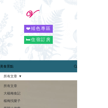
❤️傾色專區
🛏️住宿訂房
美食景點
所有文章
所有文章
大楊梅食記
楊梅找樂子