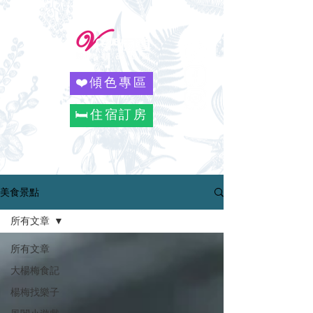
❤️傾色專區
🛏️住宿訂房
美食景點
所有文章
所有文章
大楊梅食記
楊梅找樂子