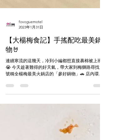
fovoguemotel
2023年1月31日
【大楊梅食記】手搖配吃最美鍋
物🤘
連續寒流的這幾天，冷到小編都想直接裹棉被上班!!
😭 今天趁著難得的好天氣，帶大家到梅獅路尋找，
號稱全楊梅最美火鍋店的「參好鍋物」🚗 店內環境
明亮整潔，連油漆顏色都選得很可愛，光看裝潢完
全無法聯想到是一間火鍋店!!! 🤩...