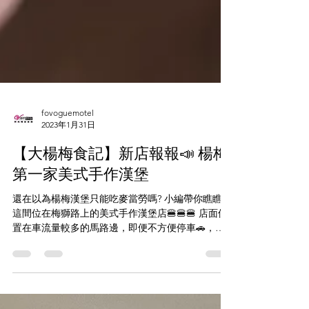
fovoguemotel
2023年1月31日
【大楊梅食記】新店報報📣 楊梅
第一家美式手作漢堡
還在以為楊梅漢堡只能吃麥當勞嗎? 小編帶你瞧瞧，
這間位在梅獅路上的美式手作漢堡店🍔🍔🍔 店面位
置在車流量較多的馬路邊，即便不方便停車🚗，卻
也還是吸引了一票人在平日中午入店用餐。 雖然只
有八種口味，卻都各有擁護者，小編點了墨西哥臘
肉醬牛肉堡，以及香料炸雞堡(辣味)，等...