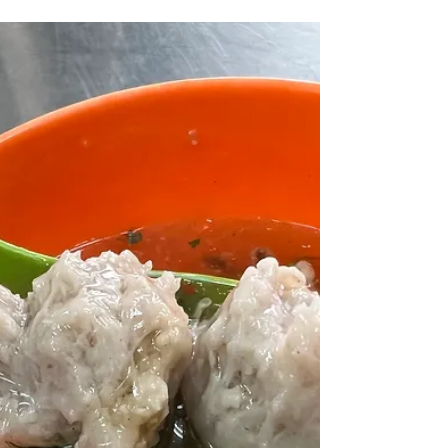
今晚的宵夜你安排了嗎? 🤤 今天介紹楊梅頗負盛名
的在地美食，堪稱楊梅宵夜大本營的「俏東北」~🥇
餐點多樣是一大特色，宵夜時段還能有這麼豐富的
選擇，真是感恩的心~ 在這裡臭豆腐是必點👍，金
黃酥脆的外皮卻有個柔軟的心，中心戳個洞淋上帶
甜的台式醬汁，絕配!!! ❤️...