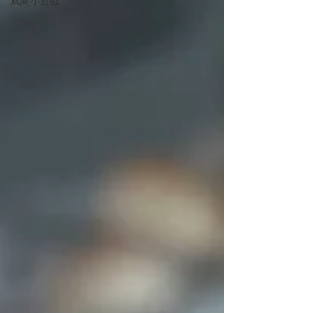
風閣小遊戲