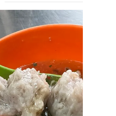
今晚的宵夜你安排了嗎? 🤤 今天介紹楊梅頗負盛名
的在地美食，堪稱楊梅宵夜大本營的「俏東北」~🥇
餐點多樣是一大特色，宵夜時段還能有這麼豐富的
選擇，真是感恩的心~ 在這裡臭豆腐是必點👍，金
黃酥脆的外皮卻有個柔軟的心，中心戳個洞淋上帶
甜的台式醬汁，絕配!!! ❤️...