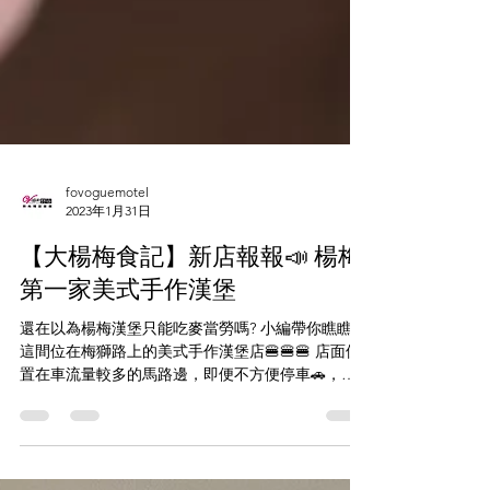
fovoguemotel
2023年1月31日
【大楊梅食記】新店報報📣 楊梅
第一家美式手作漢堡
還在以為楊梅漢堡只能吃麥當勞嗎? 小編帶你瞧瞧，
這間位在梅獅路上的美式手作漢堡店🍔🍔🍔 店面位
置在車流量較多的馬路邊，即便不方便停車🚗，卻
也還是吸引了一票人在平日中午入店用餐。 雖然只
有八種口味，卻都各有擁護者，小編點了墨西哥臘