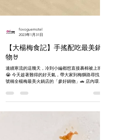
fovoguemotel
2023年1月31日
【大楊梅食記】手搖配吃最美鍋
物🤘
連續寒流的這幾天，冷到小編都想直接裹棉被上班!!
😭 今天趁著難得的好天氣，帶大家到梅獅路尋找，
號稱全楊梅最美火鍋店的「參好鍋物」🚗 店內環境
明亮整潔，連油漆顏色都選得很可愛，光看裝潢完
全無法聯想到是一間火鍋店!!! 🤩...