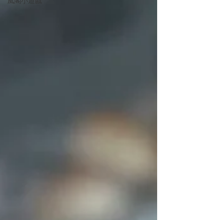
風閣小遊戲