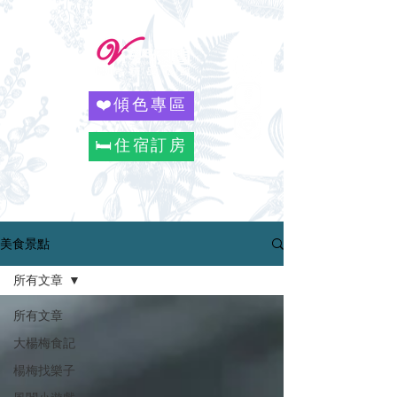
❤️傾色專區
🛏️住宿訂房
美食景點
所有文章
所有文章
大楊梅食記
楊梅找樂子