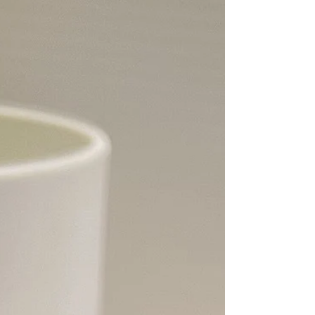
肉醬牛肉堡，以及香料炸雞堡(辣味)，等...