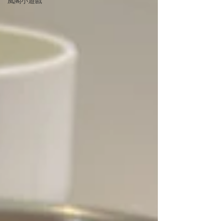
風閣小遊戲