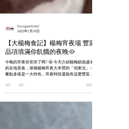
fovoguemotel
2022年7月29日
【大楊梅食記】楊梅宵夜場 豐富
品項填滿你飢餓的夜晚🥘
今晚的宵夜你安排了嗎? 🤤 今天介紹楊梅頗負盛名
的在地美食，堪稱楊梅宵夜大本營的「俏東北」~🥇
餐點多樣是一大特色，宵夜時段還能有這麼豐富的
選擇，真是感恩的心~ 在這裡臭豆腐是必點👍，金
黃酥脆的外皮卻有個柔軟的心，中心戳個洞淋上帶
甜的台式醬汁，絕配!!! ❤️...