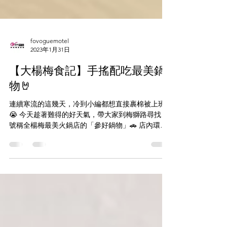
fovoguemotel
2023年1月31日
【大楊梅食記】手搖配吃最美鍋
物🤘
連續寒流的這幾天，冷到小編都想直接裹棉被上班!!
😭 今天趁著難得的好天氣，帶大家到梅獅路尋找，
號稱全楊梅最美火鍋店的「參好鍋物」🚗 店內環境
明亮整潔，連油漆顏色都選得很可愛，光看裝潢完
全無法聯想到是一間火鍋店!!! 🤩...