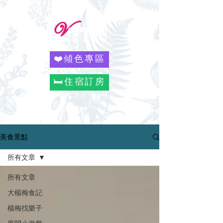
❤️傾色專區
🛏️住宿訂房
美食景點
所有文章
所有文章
大楊梅食記
楊梅找樂子