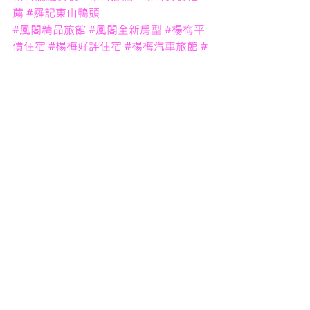
薦
#羅記東山鴨頭
#風閣精品旅館
#風閣全新房型
#楊梅平
價住宿
#楊梅好評住宿
#楊梅汽車旅館
#
楊梅motel推薦
大楊梅食記
最新文章
查看全部