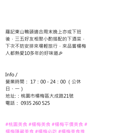
羅記東山鴨頭適合周末晚上亦或下班
後，三五好友相聚小酌搭配的下酒菜，
下次不妨安排來場輕旅行，來品嘗楊梅
人都熱愛10多年的好味道🎉
Info / 
營業時間： 17：00 - 24：00 （公休
日、一）
地址:：桃園市楊梅區大成路21號
電話：
0935 260 525
#桃園美食
#楊梅美食
#
楊梅平價美食
#
楊梅隱藏美食
#楊梅必吃
#楊梅美食推