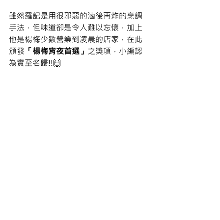
雖然羅記是用很邪惡的滷後再炸的烹調
手法，但味道卻是令人難以忘懷，加上
他是楊梅少數營業到凌晨的店家，在此
頒發
「楊梅宵夜首選」
之獎項，小編認
為實至名歸!!🙌