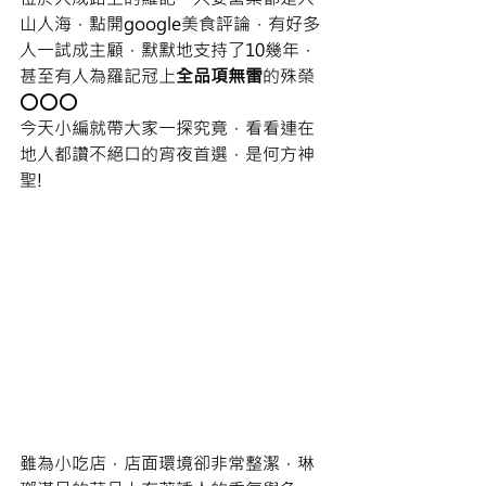
山人海，點開google美食評論，有好多
人一試成主顧，默默地支持了10幾年，
甚至有人為羅記冠上
全品項無雷
的殊榮
⭕️⭕️⭕️
今天小編就帶大家一探究竟，看看連在
地人都讚不絕口的宵夜首選，是何方神
聖!
雖為小吃店，店面環境卻非常整潔，琳