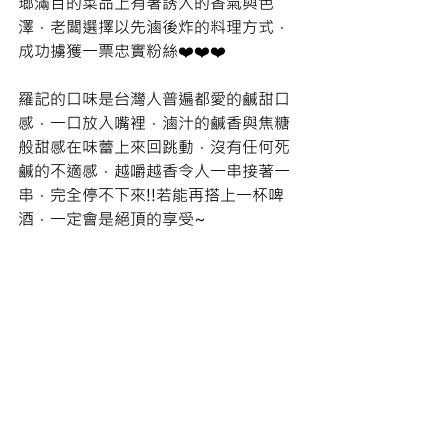
瑯滿目的菜品上有著誘人的香氣與色
澤，老闆選擇以先滷後炸的料理方式，
成功擄獲一票忠實粉絲❤️❤️❤️
羅記的口味是台灣人普遍都愛的鹹甜口
感，一口放入嘴裡，滷汁的鹹香與焦糖
般甜感在味蕾上來回跳動，沒有任何死
鹹的不適感，越嚼越香令人一串接著一
串，完全停不下來!!若能再搭上一杯啤
酒，一定會是絕頂的享受~