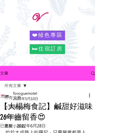
❤️傾色專區
🛏️住宿訂房
文章
所有文章
fovoguemotel
所有文章
2022年5月10日
【大楊梅食記】鹹甜好滋味
大楊梅食記
26年齒留香😍
楊梅找樂子
已更新：
2022年6月28日
風閣小遊戲
位於大成路上的羅記，只要營業都是人